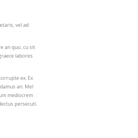
taris, vel ad
e an quo, cu sit
graece labores
corrupte ex. Ex
andamus an. Mel
ndum mediocrem
lectus persecuti.