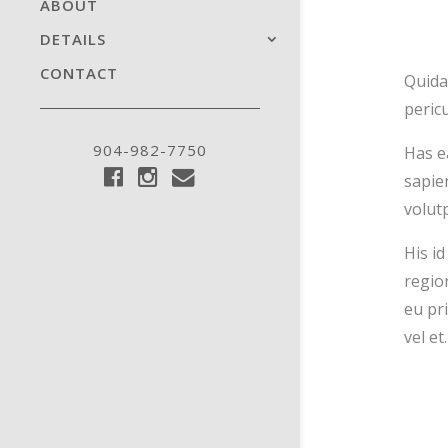
ABOUT
DETAILS
CONTACT
Quidam
pericu
904-982-7750
Has e
sapie
volutp
His i
regio
eu pr
vel et