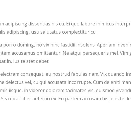
 adipiscing dissentias his cu. Ei quo labore inimicus interpre
lis adipiscing, usu salutatus complectitur cu.
a porro doming, no vix hinc fastidii insolens. Aperiam invenir
ntem accusamus omittantur. Ne atqui persequeris mel. Vim 
at in, ius te stet debet.
d electram consequat, eu nostrud fabulas nam. Vix quando in
ne delectus vel, cu qui accusata incorrupte. Cum deleniti m
imis iisque, in viderer dolorem tacimates vis, euismod vive
. Sea dicat liber aeterno ex. Eu partem accusam his, eos te de